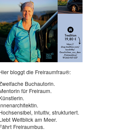
Hier bloggt die Freiraumfrau®:
Zweifache Buchautorin.
Mentorin für Freiraum.
Künstlerin.
Innenarchitektin.
Hochsensibel, intuitiv, strukturiert.
Liebt Weitblick am Meer.
Fährt Freiraumbus.