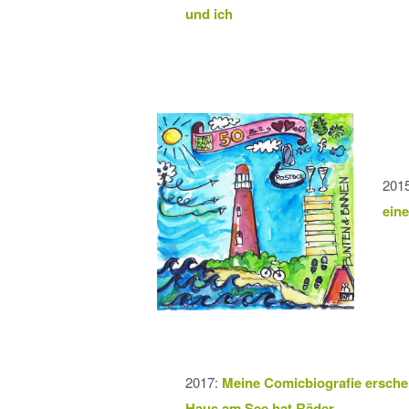
und ich
201
ein
2017:
Meine Comicbiografie ersche
Haus am See hat Räder