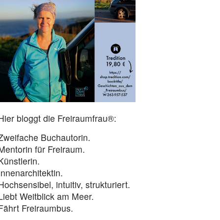
Hier bloggt die Freiraumfrau®:
Zweifache Buchautorin.
Mentorin für Freiraum.
Künstlerin.
Innenarchitektin.
Hochsensibel, intuitiv, strukturiert.
Liebt Weitblick am Meer.
Fährt Freiraumbus.