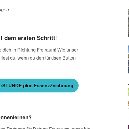
fügen
t dem ersten Schritt
!
 dich in Richtung Freiraum! Wie unser
est du, wenn du den türkisen Button
EL:STUNDE
plus EssenzZeichnung
ennenlernen?
ige Partnerin für Deinen Freiraumwunsch bin,