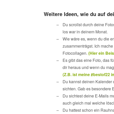
Weitere
Ideen, wie du auf d
Du scrollst durch deine Fot
los war in deinem Monat.
Wie wäre es, wenn du die er
zusammenträgst. Ich mache 
Fotocollagen.
(Hier ein Beis
Es gibt das eine Foto, das f
dir heraus und wenn du mags
(Z.B. ist meine #bestof22 
Du kannst deinen Kalender d
sichten. Gab es besondere 
Du sichtest deine E-Mails m
auch gleich mal welche lösc
Du hattest schon ein Rauhna