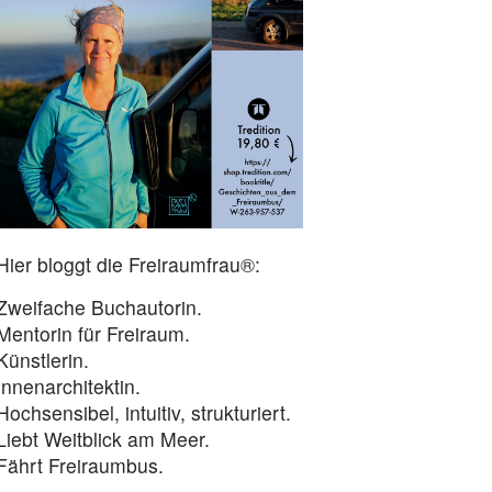
Hier bloggt die Freiraumfrau®:
Zweifache Buchautorin.
Mentorin für Freiraum.
Künstlerin.
Innenarchitektin.
Hochsensibel, intuitiv, strukturiert.
Liebt Weitblick am Meer.
Fährt Freiraumbus.