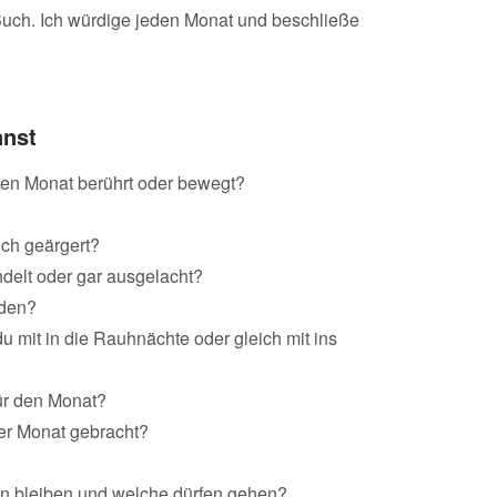
Buch. Ich würdige jeden Monat und beschließe
nnst
gen Monat berührt oder bewegt?
ich geärgert?
delt oder gar ausgelacht?
nden?
u mit in die Rauhnächte oder gleich mit ins
ür den Monat?
er Monat gebracht?
n bleiben und welche dürfen gehen?