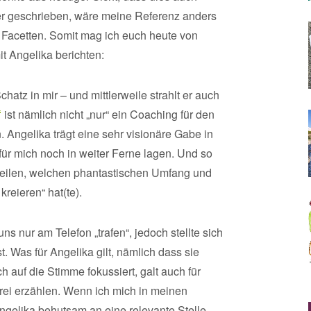
üher geschrieben, wäre meine Referenz anders
r Facetten. Somit mag ich euch heute von
 Angelika berichten:
hatz in mir – und mittlerweile strahlt er auch
“
ist nämlich nicht „nur“ ein Coaching für den
. Angelika trägt eine sehr visionäre Gabe in
 für mich noch in weiter Ferne lagen. Und so
urteilen, welchen phantastischen Umfang und
reieren“ hat(te).
ns nur am Telefon „trafen“, jedoch stellte sich
t. Was für Angelika gilt, nämlich dass sie
 auf die Stimme fokussiert, galt auch für
frei erzählen. Wenn ich mich in meinen
ngelika behutsam an eine relevante Stelle