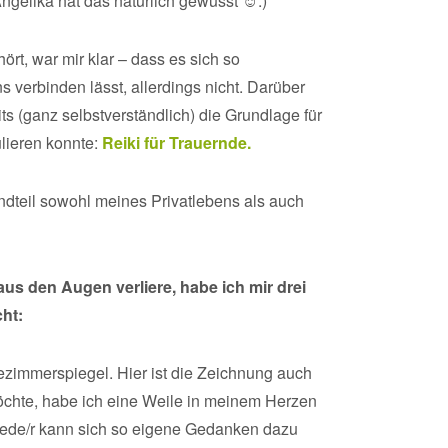
ngelika hat das natürlich gewusst ☺.)
rt, war mir klar – dass es sich so
verbinden lässt, allerdings nicht. Darüber
ts (ganz selbstverständlich) die Grundlage für
ulieren konnte:
Reiki für Trauernde.
standteil sowohl meines Privatlebens als auch
us den Augen verliere, habe ich mir drei
ht:
zimmerspiegel. Hier ist die Zeichnung auch
öchte, habe ich eine Weile in meinem Herzen
 jede/r kann sich so eigene Gedanken dazu