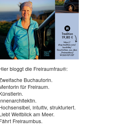
Hier bloggt die Freiraumfrau®:
Zweifache Buchautorin.
Mentorin für Freiraum.
Künstlerin.
Innenarchitektin.
Hochsensibel, intuitiv, strukturiert.
Liebt Weitblick am Meer.
Fährt Freiraumbus.