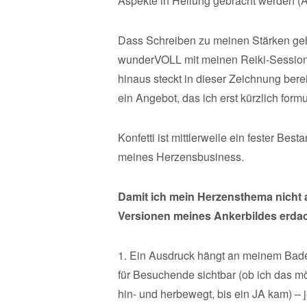
Aspekte in Heilung gebracht werden (A
Dass Schreiben zu meinen Stärken gehö
wunderVOLL mit meinen Reiki-Sessions 
hinaus steckt in dieser Zeichnung berei
ein Angebot, das ich erst kürzlich form
Konfetti ist mittlerweile ein fester Be
meines Herzensbusiness.
Damit ich mein Herzensthema nicht a
Versionen meines Ankerbildes erdac
1. Ein Ausdruck hängt an meinem Bade
für Besuchende sichtbar (ob ich das m
hin- und herbewegt, bis ein JA kam) –