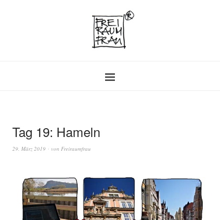
Tag 19: Hameln
29. März 2019
von
Freiraumfrau